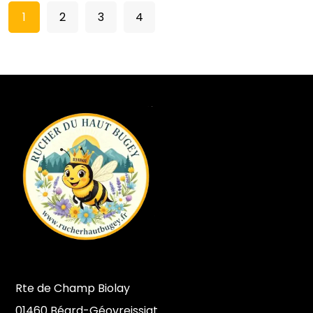
1
2
3
4
Rte de Champ Biolay
01460 Béard-Géovreissiat