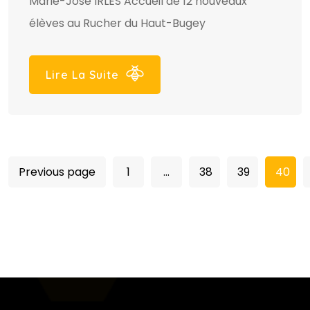
Marie-José IRLES Accueil de 12 nouveaux
élèves au Rucher du Haut-Bugey
Lire La Suite
Previous page
1
…
38
39
40