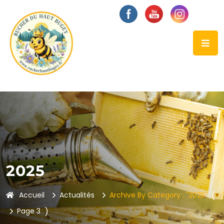
2025
Accueil
Actualités
Archive By Category : "2025"
(
Page 3
)