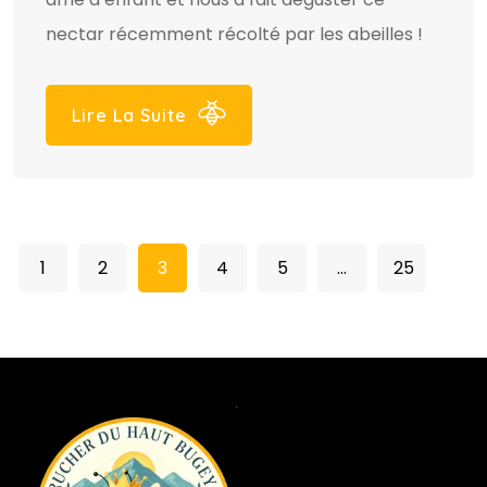
nectar récemment récolté par les abeilles !
Lire La Suite
1
2
3
4
5
…
25