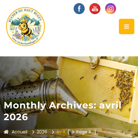
Monthly Archives: avril
2026
Accueil
2026
Avril
(
Page 4
)