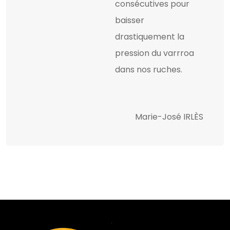
consécutives pour
baisser
drastiquement la
pression du varrroa
dans nos ruches.
Marie-José IRLÈS